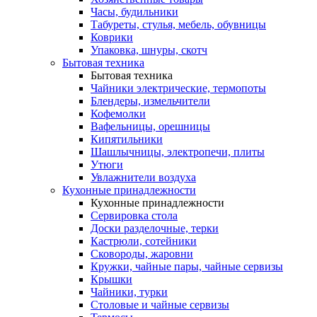
Часы, будильники
Табуреты, стулья, мебель, обувницы
Коврики
Упаковка, шнуры, скотч
Бытовая техника
Бытовая техника
Чайники электрические, термопоты
Блендеры, измельчители
Кофемолки
Вафельницы, орешницы
Кипятильники
Шашлычницы, электропечи, плиты
Утюги
Увлажнители воздуха
Кухонные принадлежности
Кухонные принадлежности
Сервировка стола
Доски разделочные, терки
Кастрюли, сотейники
Сковороды, жаровни
Кружки, чайные пары, чайные сервизы
Крышки
Чайники, турки
Столовые и чайные сервизы