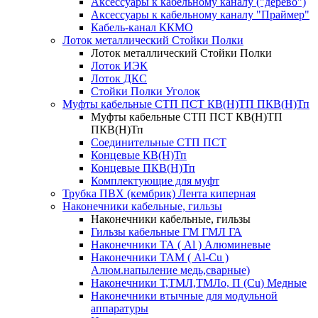
Аксессуары к кабельному каналу ("дерево")
Аксессуары к кабельному каналу "Праймер"
Кабель-канал ККМО
Лоток металлический Стойки Полки
Лоток металлический Стойки Полки
Лоток ИЭК
Лоток ДКС
Стойки Полки Уголок
Муфты кабельные СТП ПСТ КВ(Н)ТП ПКВ(Н)Тп
Муфты кабельные СТП ПСТ КВ(Н)ТП
ПКВ(Н)Тп
Соединительные СТП ПСТ
Концевые КВ(Н)Тп
Концевые ПКВ(Н)Тп
Комплектующие для муфт
Трубка ПВХ (кембрик) Лента киперная
Наконечники кабельные, гильзы
Наконечники кабельные, гильзы
Гильзы кабельные ГМ ГМЛ ГА
Наконечники ТА ( Al ) Алюминевые
Наконечники ТАМ ( Al-Cu )
Алюм.напыление медь,сварные)
Наконечники Т,ТМЛ,ТМЛо, П (Cu) Медные
Наконечники втычные для модульной
аппаратуры