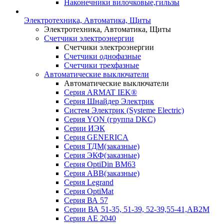
Наконечники вилочковые,гильзы
Электротехника, Автоматика, Щиты
Электротехника, Автоматика, Щиты
Счетчики электроэнергии
Счетчики электроэнергии
Счетчики однофазные
Счетчики трехфазные
Автоматические выключатели
Автоматические выключатели
Серия ARMAT IEK®
Серия Шнайдер Электрик
Систем Электрик (Systeme Electric)
Серия YON (группа DKC)
Серии ИЭК
Серия GENERICA
Серия ТДМ(заказные)
Серия ЭКФ(заказные)
Серия OptiDin BM63
Серия АВВ(заказные)
Серия Legrand
Серия OptiMat
Серия ВА 57
Серии ВА 51-35, 51-39, 52-39,55-41,АВ2М
Серия АЕ 2040