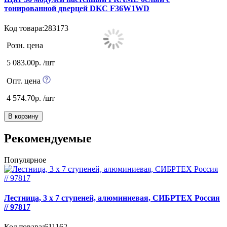
тонированной дверцей DKC F36W1WD
Код товара:283173
К
Розн. цена
5 083.00р. /шт
Опт. цена
4 574.70р. /шт
В корзину
Рекомендуемые
Популярное
К
Лестница, 3 х 7 ступеней, алюминиевая, СИБРТЕХ Pоссия
// 97817
К
Код товара:611162