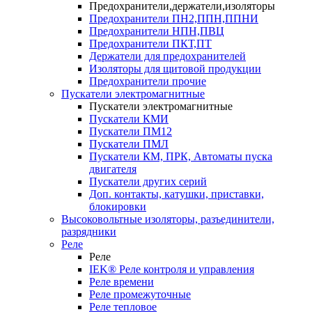
Предохранители,держатели,изоляторы
Предохранители ПН2,ППН,ППНИ
Предохранители НПН,ПВЦ
Предохранители ПКТ,ПТ
Держатели для предохранителей
Изоляторы для щитовой продукции
Предохранители прочие
Пускатели электромагнитные
Пускатели электромагнитные
Пускатели КМИ
Пускатели ПМ12
Пускатели ПМЛ
Пускатели КМ, ПРК, Автоматы пуска
двигателя
Пускатели других серий
Доп. контакты, катушки, приставки,
блокировки
Высоковольтные изоляторы, разъединители,
разрядники
Реле
Реле
IEK® Реле контроля и управления
Реле времени
Реле промежуточные
Реле тепловое