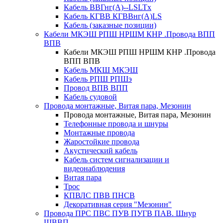
Кабель ВВГнг(А)--LSLTx
Кабель КГВВ КГВВнг(А)LS
Кабель (заказные позиции)
Кабели МКЭШ РПШ НРШМ КНР .Провода ВПП
ВПВ
Кабели МКЭШ РПШ НРШМ КНР .Провода
ВПП ВПВ
Кабель МКШ МКЭШ
Кабель РПШ РПШэ
Провод ВПВ ВПП
Кабель судовой
Провода монтажные, Витая пара, Мезонин
Провода монтажные, Витая пара, Мезонин
Телефонные провода и шнуры
Монтажные провода
Жаростойкие провода
Акустический кабель
Кабель систем сигнализации и
видеонаблюдения
Витая пара
Трос
КПВЛС ПВВ ПНСВ
Декоративная серия "Мезонин"
Провода ПРС ПВС ПУВ ПУГВ ПАВ. Шнур
ШВВП.