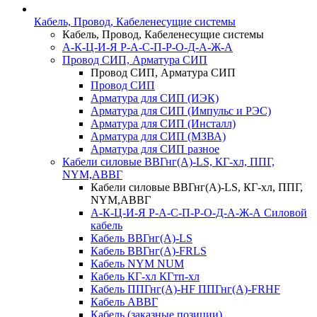
Кабель, Провод, Кабеленесущие системы
Кабель, Провод, Кабеленесущие системы
А-К-Ц-И-Я Р-А-С-П-Р-О-Д-А-Ж-А
Провод СИП, Арматура СИП
Провод СИП, Арматура СИП
Провод СИП
Арматура для СИП (ИЭК)
Арматура для СИП (Импульс и РЭС)
Арматура для СИП (Инсталл)
Арматура для СИП (МЗВА)
Арматура для СИП разное
Кабели силовые ВВГнг(А)-LS, КГ-хл, ППГ,
NYM,АВВГ
Кабели силовые ВВГнг(А)-LS, КГ-хл, ППГ,
NYM,АВВГ
А-К-Ц-И-Я Р-А-С-П-Р-О-Д-А-Ж-А Силовой
кабель
Кабель ВВГнг(А)-LS
Кабель ВВГнг(А)-FRLS
Кабель NYM NUM
Кабель КГ-хл КГтп-хл
Кабель ППГнг(А)-HF ППГнг(А)-FRHF
Кабель АВВГ
Кабель (заказные позиции)